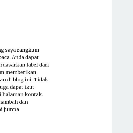
ng saya rangkum
baca. Anda dapat
erdasarkan label dari
lam memberikan
 di blog ini. Tidak
uga dapat ikut
i halaman kontak.
enambah dan
ai jumpa