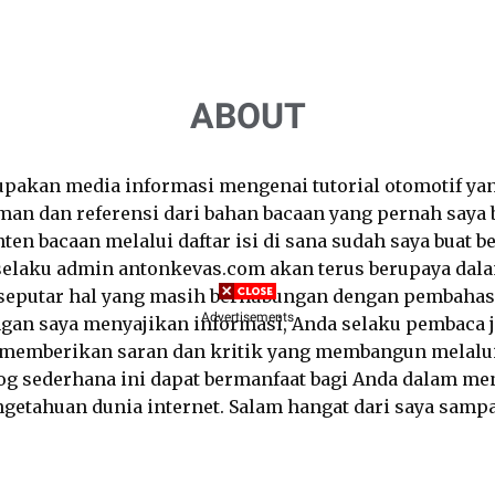
ABOUT
pakan media informasi mengenai tutorial otomotif ya
an dan referensi dari bahan bacaan yang pernah saya 
ten bacaan melalui daftar isi di sana sudah saya buat b
 selaku admin antonkevas.com akan terus berupaya da
seputar hal yang masih berhubungan dengan pembahasan
Advertisements
ngan saya menyajikan informasi, Anda selaku pembaca j
m memberikan saran dan kritik yang membangun melalu
og sederhana ini dapat bermanfaat bagi Anda dalam m
etahuan dunia internet. Salam hangat dari saya samp