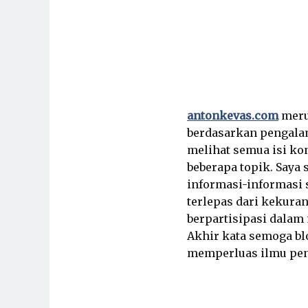
antonkevas.com
meru
berdasarkan pengalam
melihat semua isi kon
beberapa topik. Saya
informasi-informasi 
terlepas dari kekura
berpartisipasi dala
Akhir kata semoga bl
memperluas ilmu peng