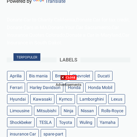
Powered by
Translate
Donate Car to Charity California,Donate Car for tax credit,
Donate Cars in MA,Donate Your Car Sacramento,Car
Insurance Quotes Colorado,Donate a Car in Maryland,Car
Insurance in South Dakot.
TERPOPULER
LABELS
Aprilia
Bis mania
Bmw
Chevrolet
Ducati
Advertisements
Ferrari
Harley Davidson
Honda
Honda Mobil
Hyundai
Kawasaki
Kymco
Lamborghini
Lexus
Limousine
Mitsubishi
Ninja
Nissan
Rolls-Royce
Shockbeker
TESLA
Toyota
Wuling
Yamaha
insurance Car
spare-part