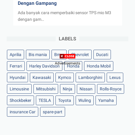
Dengan Gampang
Ada banyak cara memperbaiki sensor TPS mio M3
dengan gam…
LABELS
Aprilia
Bis mania
Bmw
Chevrolet
Ducati
Advertisements
Ferrari
Harley Davidson
Honda
Honda Mobil
Hyundai
Kawasaki
Kymco
Lamborghini
Lexus
Limousine
Mitsubishi
Ninja
Nissan
Rolls-Royce
Shockbeker
TESLA
Toyota
Wuling
Yamaha
insurance Car
spare-part