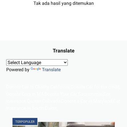
Tak ada hasil yang ditemukan
Translate
Powered by
Translate
Donate Car to Charity California,Donate Car for tax credit,
Donate Cars in MA,Donate Your Car Sacramento,Car
Insurance Quotes Colorado,Donate a Car in Maryland,Car
Insurance in South Dakot.
TERPOPULER