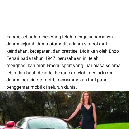
Ferrari, sebuah merek yang telah mengukir namanya
dalam sejarah dunia otomotif, adalah simbol dari
keindahan, kecepatan, dan prestise. Didirikan oleh Enzo
Ferrari pada tahun 1947, perusahaan ini telah
menghasilkan mobil-mobil sport yang luar biasa selama
lebih dari tujuh dekade. Ferrari car telah menjadi ikon
dalam industri otomotif, memenangkan hati para
penggemar mobil di seluruh dunia.