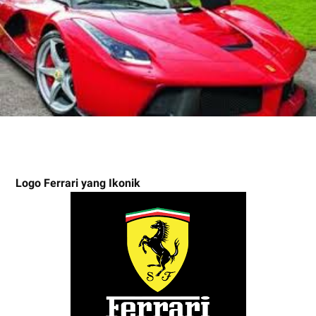
Logo Ferrari yang Ikonik