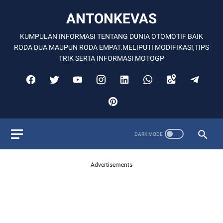
ANTONKEVAS
KUMPULAN INFORMASI TENTANG DUNIA OTOMOTIF BAIK
RODA DUA MAUPUN RODA EMPAT.MELIPUTI MODIFIKASI,TIPS
TRIK SERTA INFORMASI MOTOGP
Advertisements