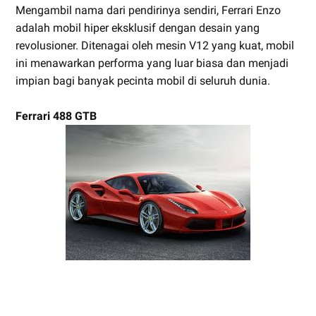
Mengambil nama dari pendirinya sendiri, Ferrari Enzo
adalah mobil hiper eksklusif dengan desain yang
revolusioner. Ditenagai oleh mesin V12 yang kuat, mobil
ini menawarkan performa yang luar biasa dan menjadi
impian bagi banyak pecinta mobil di seluruh dunia.
Ferrari 488 GTB