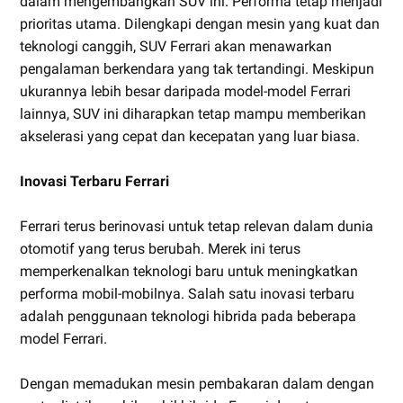
dalam mengembangkan SUV ini. Performa tetap menjadi
prioritas utama. Dilengkapi dengan mesin yang kuat dan
teknologi canggih, SUV Ferrari akan menawarkan
pengalaman berkendara yang tak tertandingi. Meskipun
ukurannya lebih besar daripada model-model Ferrari
lainnya, SUV ini diharapkan tetap mampu memberikan
akselerasi yang cepat dan kecepatan yang luar biasa.
Inovasi Terbaru Ferrari
Ferrari terus berinovasi untuk tetap relevan dalam dunia
otomotif yang terus berubah. Merek ini terus
memperkenalkan teknologi baru untuk meningkatkan
performa mobil-mobilnya. Salah satu inovasi terbaru
adalah penggunaan teknologi hibrida pada beberapa
model Ferrari.
Dengan memadukan mesin pembakaran dalam dengan