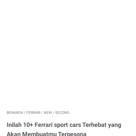
BERANDA
/
FERRARI
/
NEW / SECOND
Inilah 10+ Ferrari sport cars Terhebat yang
Akan Membuatmu Terpesona