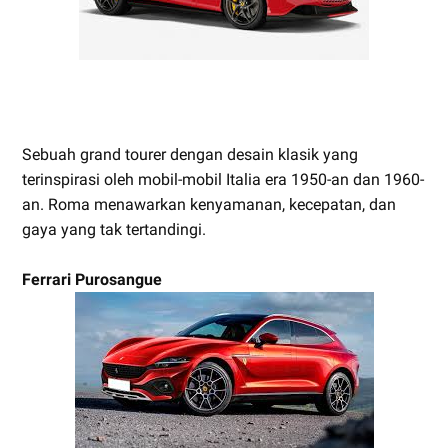
Sebuah grand tourer dengan desain klasik yang
terinspirasi oleh mobil-mobil Italia era 1950-an dan 1960-
an. Roma menawarkan kenyamanan, kecepatan, dan
gaya yang tak tertandingi.
Ferrari Purosangue