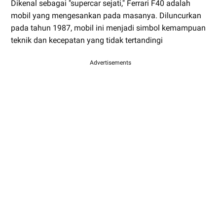
Dikenal sebagai "supercar sejati," Ferrari F40 adalah
mobil yang mengesankan pada masanya. Diluncurkan
pada tahun 1987, mobil ini menjadi simbol kemampuan
teknik dan kecepatan yang tidak tertandingi
Advertisements