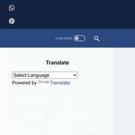
Translate
Powered by
Translate
Donate Car to Charity California,Donate
Car for tax credit, Donate Cars in
MA,Donate Your Car Sacramento,Car
Insurance Quotes Colorado,Donate a Car
in Maryland,Car Insurance in South Dakot.