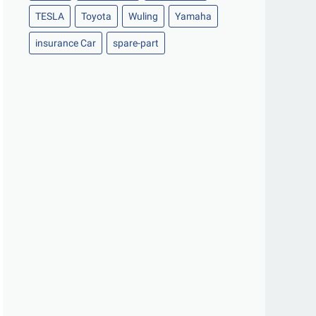
TESLA
Toyota
Wuling
Yamaha
insurance Car
spare-part