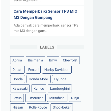
sekali digunakan …
Cara Memperbaiki Sensor TPS MIO
M3 Dengan Gampang
Ada banyak cara memperbaiki sensor TPS
mio M3 dengan gam…
LABELS
Aprilia
Bis mania
Bmw
Chevrolet
Ducati
Ferrari
Harley Davidson
Honda
Honda Mobil
Hyundai
Kawasaki
Kymco
Lamborghini
Lexus
Limousine
Mitsubishi
Ninja
Nissan
Rolls-Royce
Shockbeker