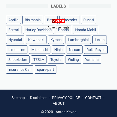
LABELS
Aprilia
Bis mania
Bmw
Chevrolet
Ducati
Advertisements
Ferrari
Harley Davidson
Honda
Honda Mobil
Hyundai
Kawasaki
Kymco
Lamborghini
Lexus
Limousine
Mitsubishi
Ninja
Nissan
Rolls-Royce
Shockbeker
TESLA
Toyota
Wuling
Yamaha
insurance Car
spare-part
Sitemap
Disclaimer
PRIVACY POLICE
CONTACT
ABOUT
© 2020 -
Anton Kevas