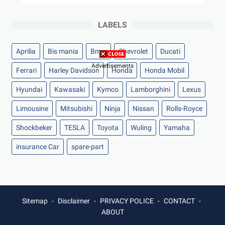
LABELS
Aprilia
Bis mania
Bmw
Chevrolet
Ducati
Advertisements
Ferrari
Harley Davidson
Honda
Honda Mobil
Hyundai
Kawasaki
Kymco
Lamborghini
Lexus
Limousine
Mitsubishi
Ninja
Nissan
Rolls-Royce
Shockbeker
TESLA
Toyota
Wuling
Yamaha
insurance Car
spare-part
Sitemap
Disclaimer
PRIVACY POLICE
CONTACT
ABOUT