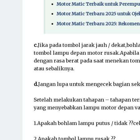
Motor Matic Terbaik untuk Perempua
Motor Matic Terbaru 2025 untuk Oje
Motor Matic Terbaru 2025: Rekomend
c.
Jika pada tombol jarak jauh / dekat,boh
tombol
lampu depan motor rusak.Apabila 
dengan
rasa berat pada saat menekan tom
atau
sebaliknya.
d.
Jangan lupa untuk mengecek bagian sek
Setelah melakukan tahapan – tahapan ter
yang menyebabkan lampu motor depan var
1.Apakah bohlam lampu putus / tidak ??ce
2.Apakah tombol lampu rusak ??