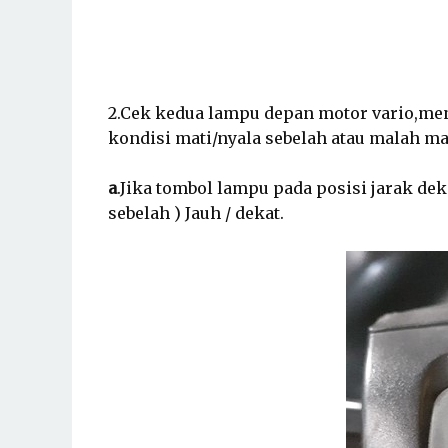
2.Cek kedua lampu depan motor vario,men
kondisi
mati/nyala sebelah atau malah m
a
.Jika tombol lampu pada posisi jarak dek
sebelah )
Jauh / dekat.