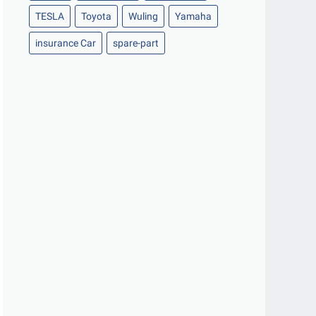
TESLA
Toyota
Wuling
Yamaha
insurance Car
spare-part