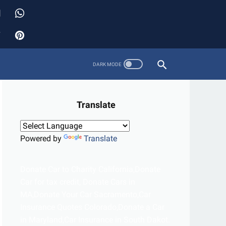
Translate
Powered by
Translate
Donate Car to Charity California,Donate
Car for tax credit, Donate Cars in
MA,Donate Your Car Sacramento,Car
Insurance Quotes Colorado,Donate a Car
in Maryland,Car Insurance in South Dakot.