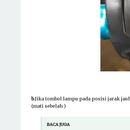
b
.Jika tombol lampu pada posisi jarak jau
(mati
sebelah )
BACA JUGA