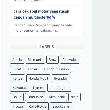
sekali digunakan …
cara cek spul motor yang rusak
dengan multitester🏍️🔧
Pendahuluan Para penggemar sepeda
motor sering mengalami ma…
LABELS
Aprilia
Bis mania
Bmw
Chevrolet
Ducati
Ferrari
Harley Davidson
Honda
Honda Mobil
Hyundai
Kawasaki
Kymco
Lamborghini
Lexus
Limousine
Mitsubishi
Ninja
Nissan
Rolls-Royce
Shockbeker