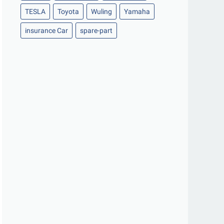
TESLA
Toyota
Wuling
Yamaha
insurance Car
spare-part