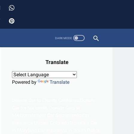
Translate
Powered by
Translate
Donate Car to Charity California,Donate
Car for tax credit, Donate Cars in
MA,Donate Your Car Sacramento,Car
Insurance Quotes Colorado,Donate a Car
in Maryland,Car Insurance in South Dakot.