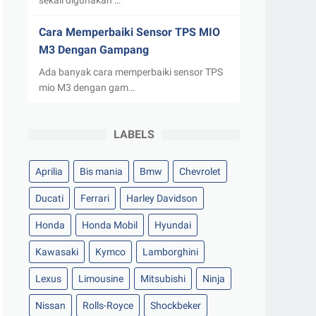
sekali digunakan …
Cara Memperbaiki Sensor TPS MIO
M3 Dengan Gampang
Ada banyak cara memperbaiki sensor TPS
mio M3 dengan gam…
LABELS
Aprilia
Bis mania
Bmw
Chevrolet
Ducati
Ferrari
Harley Davidson
Honda
Honda Mobil
Hyundai
Kawasaki
Kymco
Lamborghini
Lexus
Limousine
Mitsubishi
Ninja
Nissan
Rolls-Royce
Shockbeker