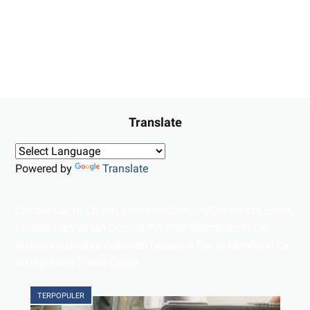
Translate
Powered by
Translate
Donate Car to Charity California,Donate Car for tax credit,
Donate Cars in MA,Donate Your Car Sacramento,Car
Insurance Quotes Colorado,Donate a Car in Maryland,Car
Insurance in South Dakot.
TERPOPULER