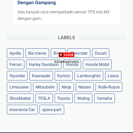
Dengan Gampang
Ada banyak cara memperbaiki sensor TPS mio M3
dengan gam…
LABELS
Aprilia
Bis mania
Bmw
Chevrolet
Ducati
Advertisements
Ferrari
Harley Davidson
Honda
Honda Mobil
Hyundai
Kawasaki
Kymco
Lamborghini
Lexus
Limousine
Mitsubishi
Ninja
Nissan
Rolls-Royce
Shockbeker
TESLA
Toyota
Wuling
Yamaha
insurance Car
spare-part